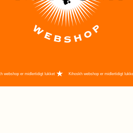
h webshop er midlertidigt lukket
Kihoskh webshop er midlertidigt lukk