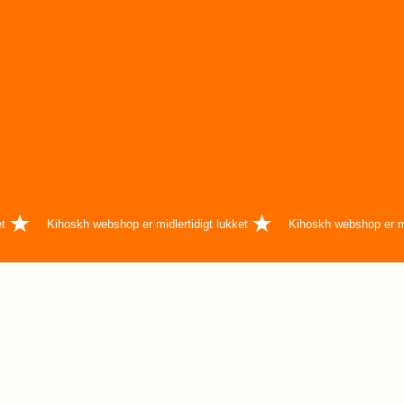
et
Kihoskh webshop er midlertidigt lukket
Kihoskh webshop er mi